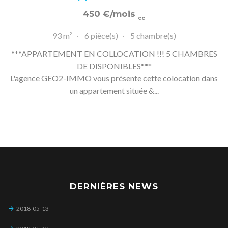
450
€
/mois
cc
93 m²
6 pièce(s)
5 chambre(s)
***APPARTEMENT EN COLLOCATION !!! 5 CHAMBRES
DE DISPONIBLES***
L'agence GEO2-IMMO vous présente cette colocation dans
un appartement située &...
DERNIÈRES NEWS
2018-05-13