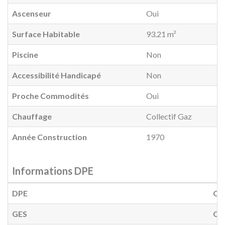
Ascenseur
Oui
Surface Habitable
93.21 m²
Piscine
Non
Accessibilité Handicapé
Non
Proche Commodités
Oui
Chauffage
Collectif Gaz
Année Construction
1970
Informations DPE
DPE
C
(
GES
C
(