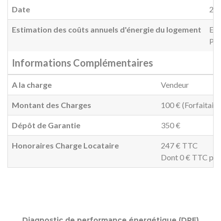
Date
20
Estimation des coûts annuels d'énergie du logement
Ent
Pri
Informations Complémentaires
A la charge
Vendeur
Montant des Charges
100 € (Forfaitair
Dépôt de Garantie
350 €
Honoraires Charge Locataire
247 € TTC
Dont 0 € TTC pour 
Diagnostic de performance énergétique (DPE)