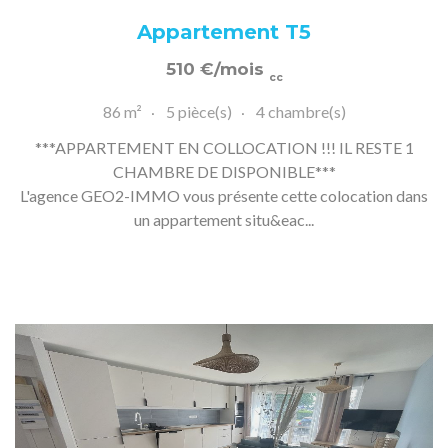
Appartement T5
510
€
/mois
cc
86 m²
5 pièce(s)
4 chambre(s)
***APPARTEMENT EN COLLOCATION !!! IL RESTE 1
CHAMBRE DE DISPONIBLE***
L'agence GEO2-IMMO vous présente cette colocation dans
un appartement situ&eac...