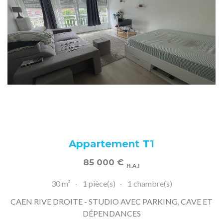
Appartement T1
85 000
€
H.A.I
30 m²
1 pièce(s)
1 chambre(s)
CAEN RIVE DROITE - STUDIO AVEC PARKING, CAVE ET
DÉPENDANCES