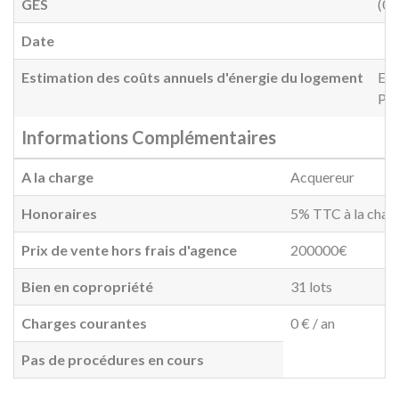
GES
(0)
Date
Estimation des coûts annuels d'énergie du logement
Ent
Pri
Informations Complémentaires
A la charge
Acquereur
Honoraires
5% TTC à la charg
Prix de vente hors frais d'agence
200000€
Bien en copropriété
31 lots
Charges courantes
0 € / an
Pas de procédures en cours