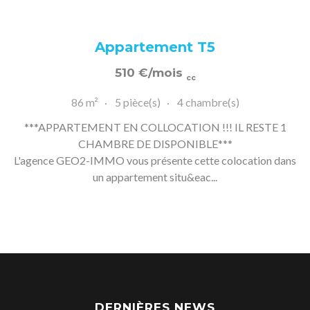
Appartement T5
510
€
/mois
cc
86 m²
5 pièce(s)
4 chambre(s)
***APPARTEMENT EN COLLOCATION !!! IL RESTE 1
CHAMBRE DE DISPONIBLE***
L'agence GEO2-IMMO vous présente cette colocation dans
un appartement situ&eac...
DERNIÈRES NEWS