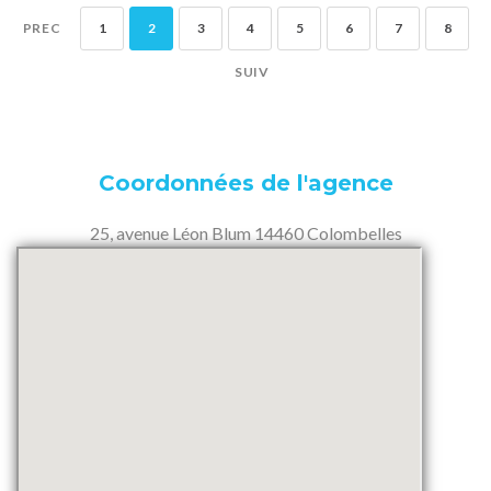
PREC
1
2
3
4
5
6
7
8
SUIV
Coordonnées de l'agence
25, avenue Léon Blum 14460 Colombelles