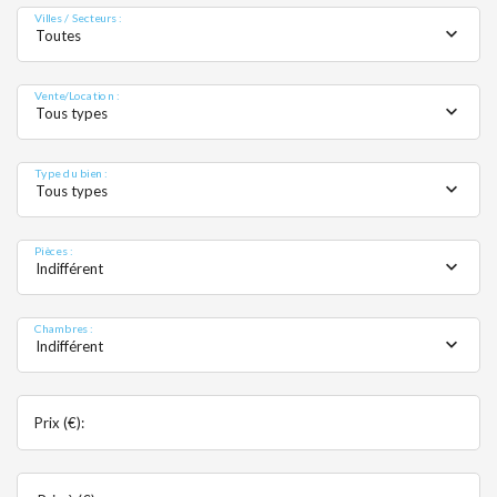
MO
Villes / Secteurs :
Toutes
Vente/Location :
Tous types
Type du bien :
Tous types
Pièces :
Indifférent
Chambres :
Indifférent
Prix (€):