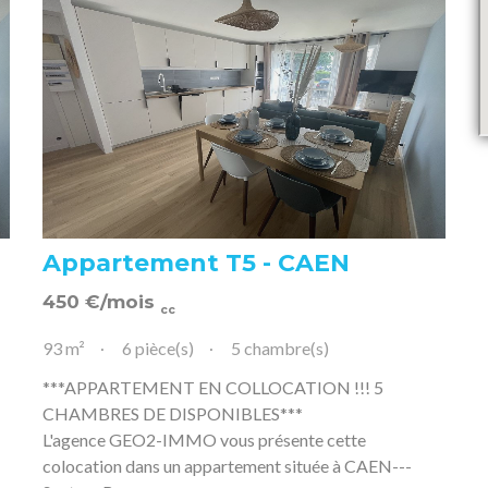
Appartement T5 - CAEN
450
€
/mois
cc
93 m²
6 pièce(s)
5 chambre(s)
***APPARTEMENT EN COLLOCATION !!! 5
CHAMBRES DE DISPONIBLES***
L'agence GEO2-IMMO vous présente cette
colocation dans un appartement située à CAEN---