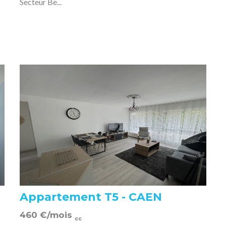
Secteur Be...
Appartement T5 - CAEN
460
€
/mois
cc