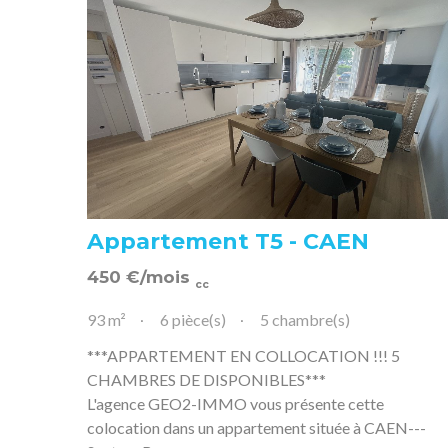
Appartement T5 - CAEN
450
€
/mois
cc
93 m²
6 pièce(s)
5 chambre(s)
***APPARTEMENT EN COLLOCATION !!! 5
CHAMBRES DE DISPONIBLES***
L'agence GEO2-IMMO vous présente cette
colocation dans un appartement située à CAEN---