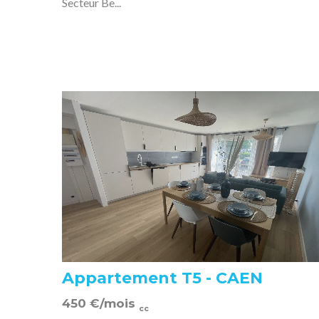
Secteur Be...
Appartement T5 - CAEN
450
€
/mois
cc