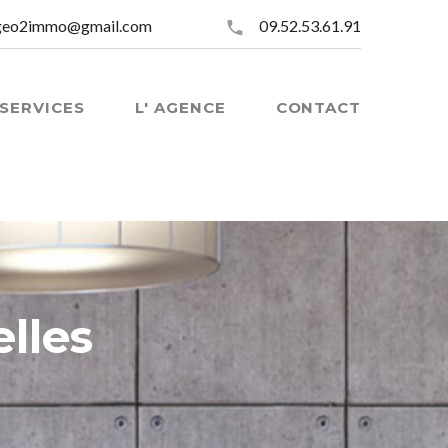
geo2immo@gmail.com
09.52.53.61.91
SERVICES
L' AGENCE
CONTACT
lles